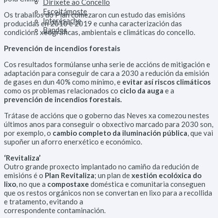
Diríxete ao Concello
Escoitámoste
Os traballos do Plan comezaron cun estudo das emisións
Interésache
producidas en 2010 e 2019 e cunha caracterización das
Bandos
condicións xeográficas, ambientais e climáticas do concello.
Prevención de incendios forestais
Cos resultados formúlanse unha serie de accións de mitigación e
adaptación para conseguir de cara a 2030 a redución da emisión
de gases en dun 40% como mínimo, e
evitar así riscos climáticos
como os problemas relacionados co
ciclo da auga
e a
prevención de incendios forestais.
Trátase de accións que o goberno das Neves xa comezou nestes
últimos anos para conseguir o obxectivo marcado para 2030 son,
por exemplo, o
cambio completo da iluminación pública
, que vai
supoñer un aforro enerxético e económico.
‘Revitaliza’
Outro grande proxecto implantado no camiño da redución de
emisións é o
Plan Revitaliza
; un plan de
xestión ecolóxica do
lixo
, no que a
compostaxe
doméstica e comunitaria conseguen
que os restos orgánicos non se convertan en lixo para a recollida
e tratamento, evitando a
correspondente contaminación.