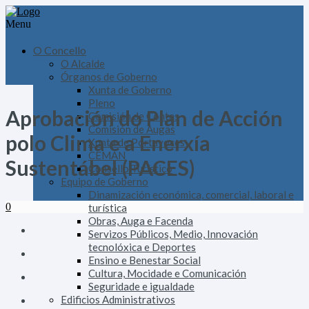
Menu
O Concello
O Alcalde
Órganos de Goberno
Xunta de Goberno
Pleno
Aprobación do Plan de Acción
Comisión de Contas
Comisión de Augas
polo Clima e a Enerxía
Xunta de Portavoces
CEMAN
Sustentábel (PACES)
Consello Turístico
Equipo de Goberno
Dinamización económica, comercial, laboral e
0
turística
Obras, Auga e Facenda
Servizos Públicos, Medio, Innovación
tecnolóxica e Deportes
Ensino e Benestar Social
Cultura, Mocidade e Comunicación
Seguridade e igualdade
Edificios Administrativos