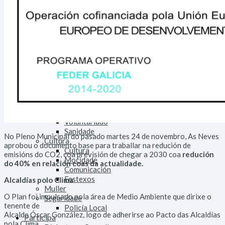
Deportes
Medio
Tratamento do Lixo
Medio Rural
Medio Urbano
Tráfico
Ensino
Ensino
Biblioteca
Lingua
Benestar Social
Servizos Sociais
Voluntariado
Sanidade
No Pleno Municipal do pasado martes 24 de novembro, As Neves
Cultura
aprobou o documento base para traballar na redución de
Cultura
emisións do CO2, coa previsión de chegar a 2030 coa
redución
Mocidade
do 40% en relación coas da actualidade.
Comunicación
Festexos
Alcaldías polo Clima
Muller
O Plan foi impulsado pola área de Medio Ambiente que dirixe o
Seguridade
tenente de
Policía Local
Alcalde Óscar González, logo de adherirse ao Pacto das Alcaldías
Participa
pola Clima.