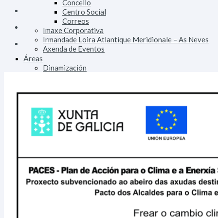
Concello
Centro Social
Correos
Imaxe Corporativa
Irmandade Loira Atlantique Meridionale – As Neves
Axenda de Eventos
Áreas
Dinamización
Emprego e Formación
Consumo e Comercio
Turismo
Patrimonio
Urbanismo e Vivenda
Facenda
Orzamentos, Taxas e Impostos
Fomento
Alumeado Público
Augas
Saneamento
Vías e Obras
Servizos
Persoal
Parque Móbil
Innovación Tecnolóxica