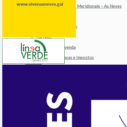
Imaxe Corporativa
Irmandade Loira Atlantique Meridionale – As Neves
Axenda de Eventos
Áreas
Dinamización
Emprego e Formación
Consumo e Comercio
Turismo
Patrimonio
Urbanismo e Vivenda
Facenda
Orzamentos, Taxas e Impostos
Fomento
Alumeado Público
Augas
Saneamento
Vías e Obras
Servizos
Persoal
Parque Móbil
Innovación Tecnolóxica
Deportes
Medio
Tratamento do Lixo
Medio Rural