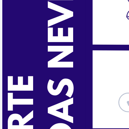
Medio Urbano
Tráfico
Ensino
Ensino
Biblioteca
Lingua
Benestar Social
Servizos Sociais
Voluntariado
Sanidade
Cultura
Cultura
Mocidade
Comunicación
Festexos
Muller
Seguridade
Policía Local
Participa
Diríxete ao Concello
Escoitámoste
Interésache
Bandos