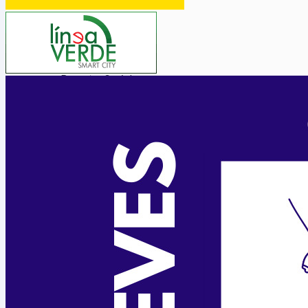
Medio Urbano
Tráfico
Ensino
Ensino
Biblioteca
Lingua
Benestar Social
Servizos Sociais
Voluntariado
Sanidade
Cultura
Cultura
Mocidade
Comunicación
Festexos
Muller
Seguridade
Policía Local
Participa
Diríxete ao Concello
Escoitámoste
Interésache
Bandos