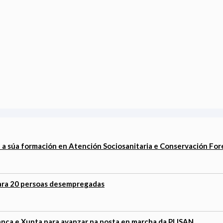
 súa formación en Atención Sociosanitaria e Conservación For
ara 20 persoas desempregadas
anca e Xunta para avanzar na posta en marcha da PLISAN