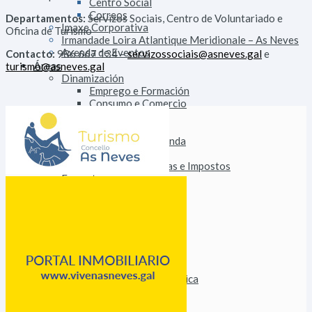
Centro Social
Correos
Departamentos:
Servizos Sociais, Centro de Voluntariado e
Imaxe Corporativa
Oficina de Turismo
Irmandade Loira Atlantique Meridionale – As Neves
Axenda de Eventos
Contacto:
986 667 134 –
servizossociais@asneves.gal
e
Áreas
turismo@asneves.gal
Dinamización
Emprego e Formación
Consumo e Comercio
Turismo
Patrimonio
Urbanismo e Vivenda
Facenda
Orzamentos, Taxas e Impostos
Fomento
Alumeado Público
Augas
Saneamento
Vías e Obras
Servizos
Persoal
Parque Móbil
Innovación Tecnolóxica
Deportes
Medio