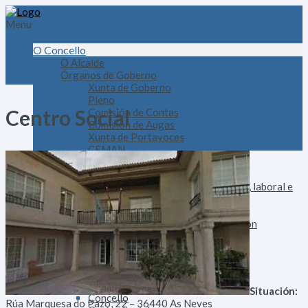
Menu
O Concello
O Alcalde
Órganos de Goberno
Xunta de Goberno
Pleno
Centro Social
Comisión de Contas
Comisión de Augas
Xunta de Portavoces
CEMAN
Consello Turístico
Equipo de Goberno
Dinamización económica, comercial, laboral e
turística
Obras, Auga e Facenda
Servizos Públicos, Medio, Innovación
tecnolóxica e Deportes
Ensino e Benestar Social
Cultura, Mocidade e Comunicación
Seguridade e igualdade
Edificios Administrativos
Situación:
Concello
Rúa Marquesa do Pazo, 22 – 36440 As Neves