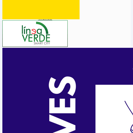
Tratamento do Lixo
Medio Rural
Medio Urbano
Tráfico
Ensino
Ensino
Biblioteca
Lingua
Benestar Social
Servizos Sociais
Voluntariado
Sanidade
Cultura
Cultura
Mocidade
Comunicación
Festexos
Muller
Seguridade
Policía Local
Participa
Diríxete ao Concello
Escoitámoste
Interésache
Bandos