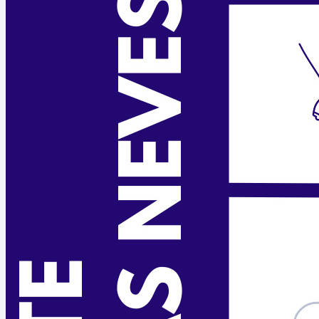
Medio Urbano
Tráfico
Ensino
Ensino
Biblioteca
Lingua
Benestar Social
Servizos Sociais
Voluntariado
Sanidade
Cultura
Cultura
Mocidade
Comunicación
Festexos
Muller
Seguridade
Policía Local
Participa
Diríxete ao Concello
Escoitámoste
Interésache
Bandos