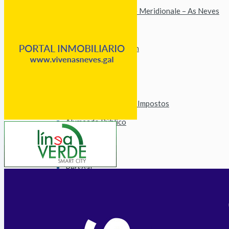
Imaxe Corporativa
Irmandade Loira Atlantique Meridionale – As Neves
Axenda de Eventos
Áreas
Dinamización
Emprego e Formación
Consumo e Comercio
Turismo
Patrimonio
Urbanismo e Vivenda
Facenda
Orzamentos, Taxas e Impostos
Fomento
Alumeado Público
Augas
Saneamento
Vías e Obras
Servizos
Persoal
Parque Móbil
Innovación Tecnolóxica
Deportes
Medio
Tratamento do Lixo
Medio Rural