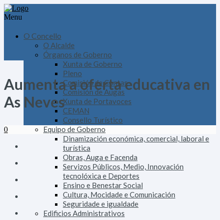
Menu
O Concello
O Alcalde
Órganos de Goberno
Xunta de Goberno
Pleno
Aumenta a oferta educativa en
Comisión de Contas
Comisión de Augas
As Neves
Xunta de Portavoces
CEMAN
Consello Turístico
Equipo de Goberno
0
Dinamización económica, comercial, laboral e
turística
Obras, Auga e Facenda
Servizos Públicos, Medio, Innovación
tecnolóxica e Deportes
Ensino e Benestar Social
Cultura, Mocidade e Comunicación
Seguridade e igualdade
Edificios Administrativos