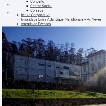
Concello
Centro Social
Correos
Imaxe Corporativa
Irmandade Loira Atlantique Meridionale – As Neves
Axenda de Eventos
Áreas
Dinamización
Emprego e Formación
Consumo e Comercio
Turismo
Patrimonio
Urbanismo e Vivenda
Facenda
Orzamentos, Taxas e Impostos
Fomento
Alumeado Público
Augas
Saneamento
Vías e Obras
Servizos
Persoal
Parque Móbil
Innovación Tecnolóxica