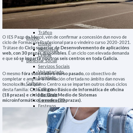
Deportes
Medio
Tratamento do Lixo
Medio Rural
Medio Urbano
Tráfico
O IES Pazo da Mercé, vén de confirmar a concesión dun novo de
Ensino
ciclo de Formación Profesional para o vindeiro curso 2020-2021.
Ensino
Trátase do
Ciclo superior de Desenvolvemento de aplicacións
Biblioteca
web, con 30 prazas dispoñibles
. É un ciclo con elevada demanda
Lingua
e que
só se imparte noutros seis centros en toda Galicia.
Benestar Social
Servizos Sociais
Voluntariado
O mesmo
fóra solicitado o curso pasado
, co obxectivo de
Sanidade
completar e ampliar a formación ofertada no ámbito dan novas
Cultura
tecnoloxías, xa que no Centro xa se imparten outros dous ciclos
Cultura
desta familia:
Ciclo de grao Básico de Informática de oficina
Mocidade
(18 prazas) e ciclo de Grao Medio de Sistemas
microinformáticos e redes (30 prazas)
Comunicación
.
Festexos
Muller
Seguridade
Policía Local
Participa