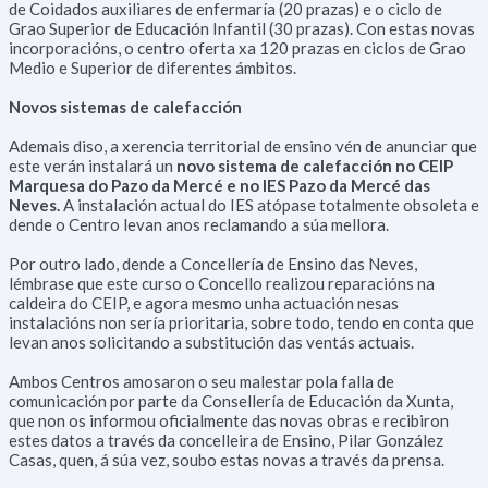
de Coidados auxiliares de enfermaría (20 prazas) e o ciclo de
Grao Superior de Educación Infantil (30 prazas). Con estas novas
incorporacións, o centro oferta xa 120 prazas en ciclos de Grao
Medio e Superior de diferentes ámbitos.
Novos sistemas de calefacción
Ademais diso, a xerencia territorial de ensino vén de anunciar que
este verán instalará un
novo sistema de calefacción no CEIP
Marquesa do Pazo da Mercé e no IES Pazo da Mercé das
Neves.
A instalación actual do IES atópase totalmente obsoleta e
dende o Centro levan anos reclamando a súa mellora.
Por outro lado, dende a Concellería de Ensino das Neves,
lémbrase que este curso o Concello realizou reparacións na
caldeira do CEIP, e agora mesmo unha actuación nesas
instalacións non sería prioritaria, sobre todo, tendo en conta que
levan anos solicitando a substitución das ventás actuais.
Ambos Centros amosaron o seu malestar pola falla de
comunicación por parte da Consellería de Educación da Xunta,
que non os informou oficialmente das novas obras e recibiron
estes datos a través da concelleira de Ensino, Pilar González
Casas, quen, á súa vez, soubo estas novas a través da prensa.