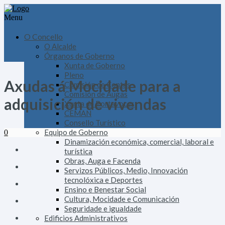
Menu
O Concello
O Alcalde
Órganos de Goberno
Xunta de Goberno
Pleno
Axudas á Mocidade para a
Comisión de Contas
Comisión de Augas
adquisición de vivendas
Xunta de Portavoces
CEMAN
Consello Turístico
Equipo de Goberno
0
Dinamización económica, comercial, laboral e
turística
Obras, Auga e Facenda
Servizos Públicos, Medio, Innovación
tecnolóxica e Deportes
Ensino e Benestar Social
Cultura, Mocidade e Comunicación
Seguridade e igualdade
Edificios Administrativos