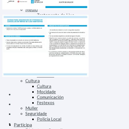
Deportes
Medio
Tratamento do Lixo
Medio Rural
Medio Urbano
Tráfico
Ensino
Ensino
Biblioteca
Lingua
Benestar Social
Servizos Sociais
Voluntariado
Sanidade
Cultura
Cultura
Mocidade
Comunicación
Festexos
Muller
Seguridade
Policía Local
Participa