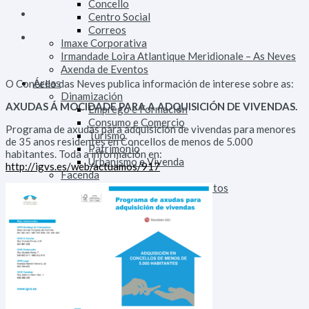
Concello
Centro Social
Correos
Imaxe Corporativa
Irmandade Loira Atlantique Meridionale – As Neves
Axenda de Eventos
Áreas
O Concello das Neves publica información de interese sobre as:
Dinamización
AXUDAS Á MOCIDADE PARA A ADQUISICIÓN DE VIVENDAS.
Emprego e Formación
Consumo e Comercio
Programa de axudas para adquisición de vivendas para menores
Turismo
de 35 anos residentes en Concellos de menos de 5.000
Patrimonio
habitantes. Toda a información en:
Urbanismo e Vivenda
http://igvs.es/web/actuamos/917
Facenda
Orzamentos, Taxas e Impostos
Fomento
Alumeado Público
Augas
Saneamento
Vías e Obras
Servizos
Persoal
Parque Móbil
Innovación Tecnolóxica