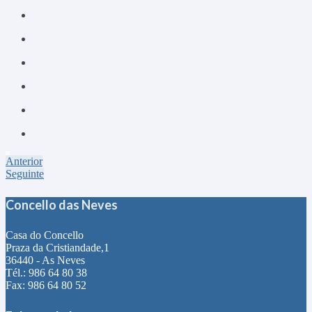
Anterior
Seguinte
Concello das Neves
Casa do Concello
Praza da Cristiandade,1
36440 - As Neves
Tél.: 986 64 80 38
Fax: 986 64 80 52