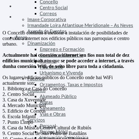
Concello
Centro Social
Correos
Imaxe Corporativa
Irmandade Loira Atlantique Meridionale – As Neves
Axenda de Eventos
O Concello continúa a mellorar a instalación de posibilidades de
Áreas
conexión a internet nos edificios públicos nas parroquias e centro
Dinamización
urbano.
Emprego e Formación
Consumo e Comercio
Actualmente hai conexión a internet sen fíos nun total de dez
edificios municipais
Turismo
nos que
se pode acceder a internet, a través
dunha conexión Wifi, de xeito libre para toda a cidadanía.
Patrimonio
Urbanismo e Vivenda
Os lugares/edificios públicos do Concello onde hai WiFi
Facenda
actualmente son:
Orzamentos, Taxas e Impostos
1. Biblioteca e Casa do Concello
Fomento
2. Centro Social
Alumeado Público
3. Casa da Xuventude
Augas
4. Mercado Municipal
Saneamento
5. Edificio de Correos
Vías e Obras
6. Escola Infantil
Servizos
7. Punto Limpo
Persoal
8. Casa da Música/Centro Cultural de Rubiós
Parque Móbil
9. Centro Social de San Pedro de Batalláns
Innovación Tecnolóxica
10. Centro Social de Santiago de Ribarteme