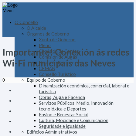
Menu
O Concello
O Alcalde
Órganos de Goberno
Xunta de Goberno
Pleno
Importante! Conexión ás redes
Comisión de Contas
Comisión de Augas
Wi-Fi municipais das Neves
Xunta de Portavoces
CEMAN
Consello Turístico
Equipo de Goberno
0
Dinamización económica, comercial, laboral e
turística
Obras, Auga e Facenda
Servizos Públicos, Medio, Innovación
tecnolóxica e Deportes
Ensino e Benestar Social
Cultura, Mocidade e Comunicación
Seguridade e igualdade
Edificios Administrativos