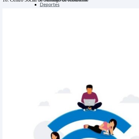
Deportes
Medio
Tratamento do Lixo
Medio Rural
Medio Urbano
Tráfico
Ensino
Ensino
Biblioteca
Lingua
Benestar Social
Servizos Sociais
Voluntariado
Sanidade
Cultura
Cultura
Mocidade
Comunicación
Festexos
Muller
Seguridade
Policía Local
Participa