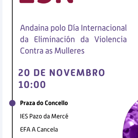
Deportes
Medio
Tratamento do Lixo
Medio Rural
Medio Urbano
Tráfico
Ensino
Ensino
Biblioteca
Lingua
Benestar Social
Servizos Sociais
Voluntariado
Sanidade
Cultura
Cultura
Mocidade
Comunicación
Festexos
Muller
Seguridade
Policía Local
Participa