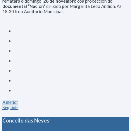
rematará o domingo
28 de novembro
coa proxección do
documental “Nación”
dirixido por Margarita Ledo Andión. Ás
18:30 h no Auditorio Municipal.
Anterior
Seguinte
Concello das Neves