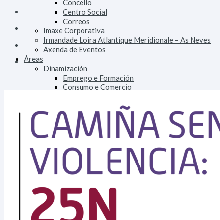
Concello
Centro Social
Correos
Imaxe Corporativa
Irmandade Loira Atlantique Meridionale – As Neves
Axenda de Eventos
Áreas
Dinamización
Emprego e Formación
Consumo e Comercio
Turismo
Patrimonio
Urbanismo e Vivenda
Facenda
Orzamentos, Taxas e Impostos
Fomento
Alumeado Público
Augas
Saneamento
Vías e Obras
Servizos
Persoal
Parque Móbil
Innovación Tecnolóxica