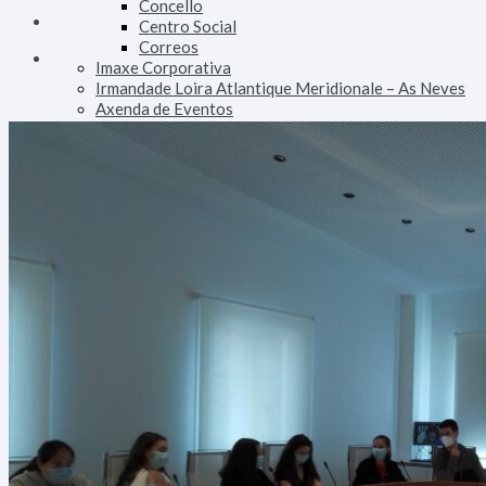
Concello
Centro Social
Correos
Imaxe Corporativa
Irmandade Loira Atlantique Meridionale – As Neves
Axenda de Eventos
Áreas
Dinamización
Emprego e Formación
Consumo e Comercio
Turismo
Patrimonio
Urbanismo e Vivenda
Facenda
Orzamentos, Taxas e Impostos
Fomento
Alumeado Público
Augas
Saneamento
Vías e Obras
Servizos
Persoal
Parque Móbil
Innovación Tecnolóxica