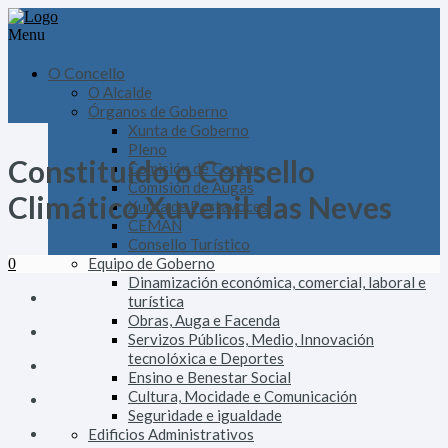
Menu
O Concello
O Alcalde
Órganos de Goberno
Xunta de Goberno
Pleno
Constituído o Consello
Comisión de Contas
Comisión de Augas
Climático Xuvenil das Neves
Xunta de Portavoces
CEMAN
Consello Turístico
Equipo de Goberno
0
Dinamización económica, comercial, laboral e
turística
Obras, Auga e Facenda
Servizos Públicos, Medio, Innovación
tecnolóxica e Deportes
Ensino e Benestar Social
Cultura, Mocidade e Comunicación
Seguridade e igualdade
Edificios Administrativos