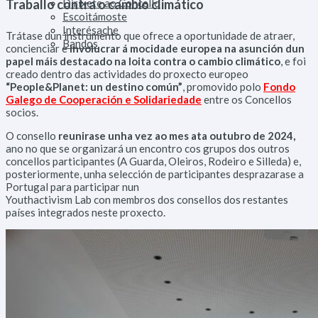
Traballo contra o cambio climático
Diríxete ao Concello
Escoitámoste
Interésache
Trátase dun instrumento que ofrece a oportunidade de atraer,
Bandos
concienciar e
involucrar á mocidade europea na asunción dun
papel máis destacado na loita contra o cambio climático
, e foi
creado dentro das actividades do proxecto europeo
“People&Planet: un destino común”
, promovido polo
Fondo
Galego de Cooperación e Solidariedade
entre os Concellos
socios.
O consello
reunirase unha vez ao mes ata outubro de 2024,
ano no que se organizará un encontro cos grupos dos outros
concellos participantes (A Guarda, Oleiros, Rodeiro e Silleda) e,
posteriormente, unha selección de participantes desprazarase a
Portugal para participar nun
Youthactivism Lab con membros dos consellos dos restantes
países integrados neste proxecto.