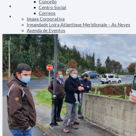
Concello
Centro Social
Correos
Imaxe Corporativa
Irmandade Loira Atlantique Meridionale – As Neves
Axenda de Eventos
Áreas
Dinamización
Emprego e Formación
Consumo e Comercio
Turismo
Patrimonio
Urbanismo e Vivenda
Facenda
Orzamentos, Taxas e Impostos
Fomento
Alumeado Público
Augas
Saneamento
Vías e Obras
Servizos
Persoal
Parque Móbil
Innovación Tecnolóxica