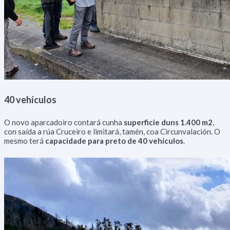
Diríxete ao Concello
Escoitámoste
Interésache
Bandos
40 vehículos
O novo aparcadoiro contará cunha
superficie duns 1.400 m2
,
con saída a rúa Cruceiro e limitará, tamén, coa Circunvalación. O
mesmo terá
capacidade para preto de 40 vehículos
.