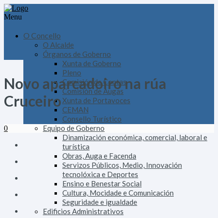
Menu
O Concello
O Alcalde
Órganos de Goberno
Xunta de Goberno
Pleno
Novo aparcadoiro na rúa
Comisión de Contas
Comisión de Augas
Cruceiro
Xunta de Portavoces
CEMAN
Consello Turístico
Equipo de Goberno
0
Dinamización económica, comercial, laboral e
turística
Obras, Auga e Facenda
Servizos Públicos, Medio, Innovación
tecnolóxica e Deportes
Ensino e Benestar Social
Cultura, Mocidade e Comunicación
Seguridade e igualdade
Edificios Administrativos