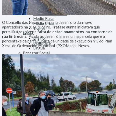
Deportes
Medio
Tratamento do Lixo
Medio Rural
O Concello das Neves avanza no desenrolo dun novo
Medio Urbano
aparcadoiro na rúa Cruceiro. Trátase dunha iniciativa que
Tráfico
permitirá
resolver a falta de estacionamentos na contorna da
Ensino
rúa Entrecíns.
As obras desenrólanse nunha parcela que é a
Ensino
porcentaxe da parte pública da unidade de execución nº3 do Plan
Biblioteca
Xeral de Ordenación Municipal (PXOM) das Neves.
Lingua
Benestar Social
Servizos Sociais
Voluntariado
Sanidade
Cultura
Cultura
Mocidade
Comunicación
Festexos
Muller
Seguridade
Policía Local
Participa