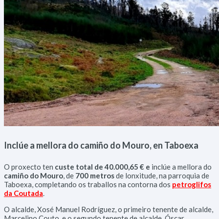
Inclúe a mellora do camiño do Mouro, en Taboexa
O proxecto ten
custe total de 40.000,65 € e
inclúe a mellora do
camiño do Mouro
, de
700 metros
de lonxitude, na parroquia de
Taboexa, completando os traballos na contorna dos
petroglifos
da Coutada
.
O alcalde, Xosé Manuel Rodríguez, o primeiro tenente de alcalde,
Marcelino Couto, e o segundo tenente de alcalde, Óscar