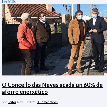
Ler Máis
O Concello das Neves acada un 60% de
aforro enerxético
por
Editor
Nov 30 2021
0 Comentarios