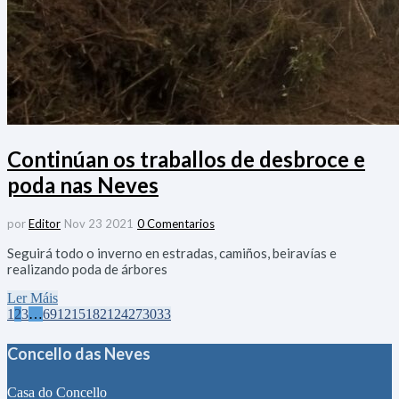
Continúan os traballos de desbroce e
poda nas Neves
por
Editor
Nov 23 2021
0 Comentarios
Seguirá todo o inverno en estradas, camiños, beiravías e
realizando poda de árbores
Ler Máis
1
2
3
…
6
9
12
15
18
21
24
27
30
33
Concello das Neves
Casa do Concello