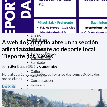
Deportes
Medio
Tratamento do Lixo
Medio Rural
Medio Urbano
Tráfico
Ensino
Ensino
Biblioteca
A web do Concello abre unha sección
Lingua
adicada totalmente ao deporte local:
Benestar Social
Servizos Sociais
‘Deporte das Neves’
Voluntariado
Sanidade
por
Editor
Dec 05 2021
0 Comentarios
Cultura
Cultura
Nela atoparás, actualizados, os horarios das competicións dos
Mocidade
nosos clubes
Comunicación
Festexos
Ler Máis
Muller
Seguridade
Policía Local
Participa