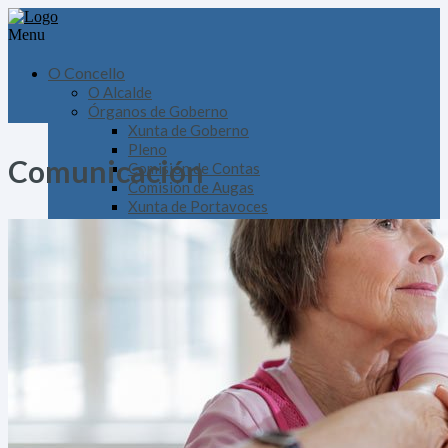
Menu
O Concello
O Alcalde
Órganos de Goberno
Xunta de Goberno
Pleno
Comunicación
Comisión de Contas
Comisión de Augas
Xunta de Portavoces
CEMAN
Consello Turístico
Equipo de Goberno
Dinamización económica, comercial, laboral e
turística
Obras, Auga e Facenda
Servizos Públicos, Medio, Innovación
tecnolóxica e Deportes
Ensino e Benestar Social
Cultura, Mocidade e Comunicación
Seguridade e igualdade
Edificios Administrativos