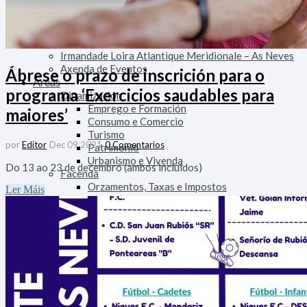
Concello
Centro Social
Correos
Imaxe Corporativa
Irmandade Loira Atlantique Meridionale – As Neves
Axenda de Eventos
Ábrese o prazo de inscrición para o
Áreas
programa ‘Exercicios saudables para
Dinamización
Emprego e Formación
maiores’
Consumo e Comercio
Turismo
por
Editor
Dec 09 2021
0 Comentarios
Patrimonio
Urbanismo e Vivenda
Do 13 ao 23 de decembro (ambos incluidos)
Facenda
Orzamentos, Taxas e Impostos
Ler Máis
Fomento
Alumeado Público
Augas
Saneamento
Vías e Obras
Servizos
Persoal
Parque Móbil
Innovación Tecnolóxica