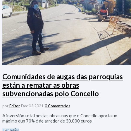
Diríxete ao Concello
Escoitámoste
Interésache
Bandos
Comunidades de augas das parroquias
están a rematar as obras
subvencionadas polo Concello
por
Editor
Dec 02 2021
0 Comentarios
A inversión total nestas obras nas que o Concello aporta un
máximo dun 70% é de arredor de 30.000 euros
Ler Máis